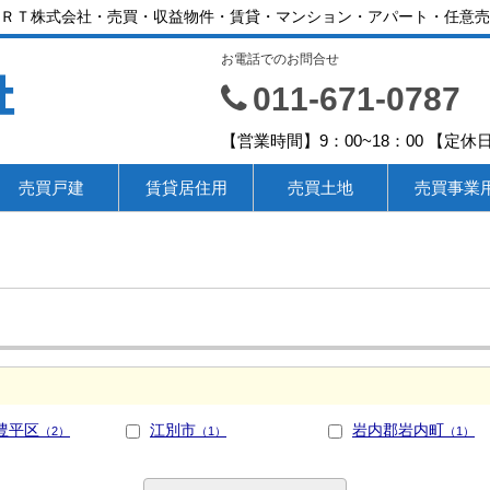
ＲＴ株式会社・売買・収益物件・賃貸・マンション・アパート・任意売
お電話でのお問合せ
社
011-671-0787
【営業時間】9：00~18：00 【
売買戸建
賃貸居住用
売買土地
売買事業
豊平区
江別市
岩内郡岩内町
（2）
（1）
（1）