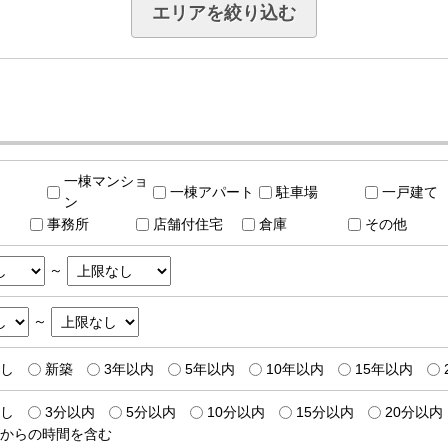
エリアを絞り込む
一棟マンショ
一棟アパート
駐車場
一戸建て
ン
事務所
店舗付住宅
倉庫
その他
～
～
し
新築
3年以内
5年以内
10年以内
15年以内
し
3分以内
5分以内
10分以内
15分以内
20分以内
からの時間を含む