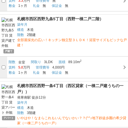
賃料
3.3
万円
管理費等
無
敷金
1ヶ月
礼金
無
保証金
無
札幌市西区西野九条5丁目（西野一棟二戸二階）
築年月
構造
木造
階数
2階建
全部屋採光の広い！キッチン独立型３ＬＤＫ！浴室サイズもビックな戸
建！
戸建て
2
階数
間取り
3LDK
面積
89.10m
全室
賃料
5.0
万円
管理費等
4,000円
敷金
1ヶ月
礼金
無
保証金
無
札幌市西区西野一条4丁目（西区貸家（一棟二戸建うちの一
戸））
発寒南駅
徒歩12分
築年月
構造
木造
階数
3階建
いやはや！なまらこれもいんでないかい？？(^^♪地下鉄徒歩圏の希少貸
アパート
家（一棟二戸うちの一戸）