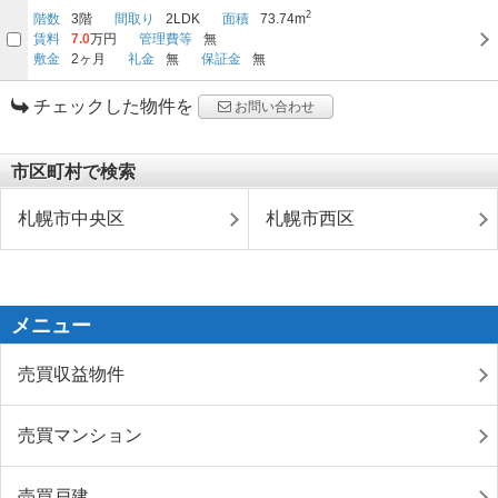
2
階数
3階
間取り
2LDK
面積
73.74m
賃料
7.0
万円
管理費等
無
敷金
2ヶ月
礼金
無
保証金
無
チェックした物件を
お問い合わせ
市区町村で検索
札幌市中央区
札幌市西区
メニュー
売買収益物件
売買マンション
売買戸建