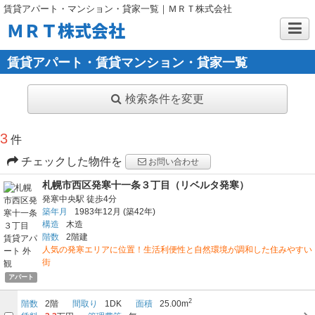
賃貸アパート・マンション・貸家一覧｜ＭＲＴ株式会社
ＭＲＴ株式会社
賃貸アパート・賃貸マンション・貸家一覧
検索条件を変更
3
件
チェックした物件を
お問い合わせ
札幌市西区発寒十一条３丁目（リベルタ発寒）
発寒中央駅
徒歩4分
築年月
1983年12月
(築42年)
構造
木造
階数
2階建
人気の発寒エリアに位置！生活利便性と自然環境が調和した住みやすい
街
アパート
2
階数
2階
間取り
1DK
面積
25.00m