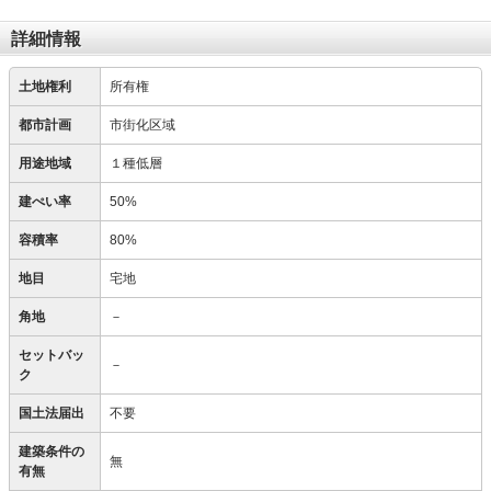
詳細情報
土地権利
所有権
都市計画
市街化区域
用途地域
１種低層
建ぺい率
50%
容積率
80%
地目
宅地
角地
－
セットバッ
－
ク
国土法届出
不要
建築条件の
無
有無