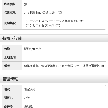
私道負担
無
接道状況
北：幅員8mの公道に10m接道
（スーパー）スーパーアークス新琴似 約289m
周辺施設
（コンビニ）セブンイレブン
特徴・設備
特徴
閑静な住宅街
土地設備
備考
建築条件無・解体更地渡し・高さ制限10ｍ・外壁後退距離1m
管理情報
現状
古家あり
引渡し
相談
条件等
更地渡