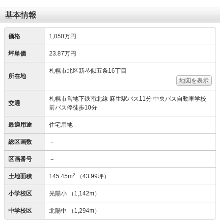
基本情報
価格
1,050万円
坪単価
23.87万円
札幌市北区新琴似五条16丁目
所在地
地図を表示
札幌市営地下鉄南北線 麻生駅バス11分 中央バス自動車学校
交通
前バス停徒歩10分
最適用途
住宅用地
総区画数
－
区画番号
－
2
土地面積
145.45m
（43.99坪）
小学校区
光陽小
（1,142m）
中学校区
北陽中
（1,294m）