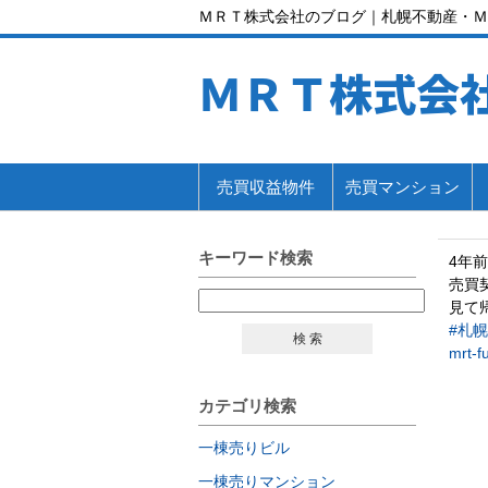
ＭＲＴ株式会社のブログ｜札幌不動産・Ｍ
ＭＲＴ株式会
売買収益物件
売買マンション
キーワード検索
4年前
売買
見て
#札
検 索
mrt-f
カテゴリ検索
一棟売りビル
一棟売りマンション