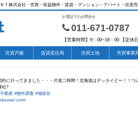
ＲＴ株式会社・売買・収益物件・賃貸・マンション・アパート・任意売
お電話でのお問合せ
社
011-671-0787
【営業時間】9：00~18：00 【
売買戸建
賃貸居住用
売買土地
売買事業
契約に行ってきました・・・片道二時間！北海道はデッカイどー！！つ
帰社?
幌不動産
#物件調査
#地獄谷
udousan.com/