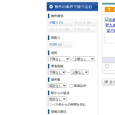
沿線・駅から探す
物件の条件で絞り込む
賃貸
物件種別
て
戸建て (1)
アパート (0)
マンション (0)
テラスハウ
ス (0)
間取り
3LDK (1)
賃料
～
専有面積
～
築年数
全
新築以外
駅からの徒歩
バス停からの時間を含む
情報公開日