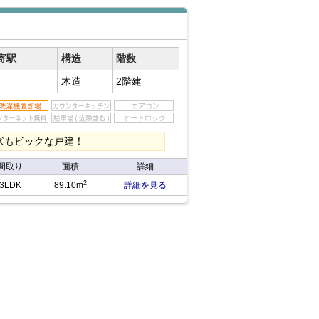
寄駅
構造
階数
木造
2階建
ズもビックな戸建！
間取り
面積
詳細
2
3LDK
89.10m
詳細を見る