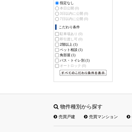
指定なし
本日公開
(0)
3日以内に公開
(0)
7日以内に公開
(0)
こだわり条件
駐車場あり
(0)
即引渡し可
(0)
2階以上
(1)
ペット相談
(1)
角部屋
(1)
バス・トイレ別
(1)
オートロック
(0)
すべてのこだわり条件を見る
物件種別から探す
売買戸建
売買マンション