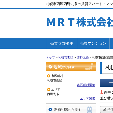
札幌市西区西野九条の賃貸アパート・マン
ＭＲＴ株式会
売買収益物件
売買マンション
トップ
>
札幌市西区
>
西野九条
>
札幌市西区西
札
地域から探す
市区町村
札幌市西区
市区町村選択
一覧で
エリア
1
件中 
西野九条
並び替
エリア選択
全