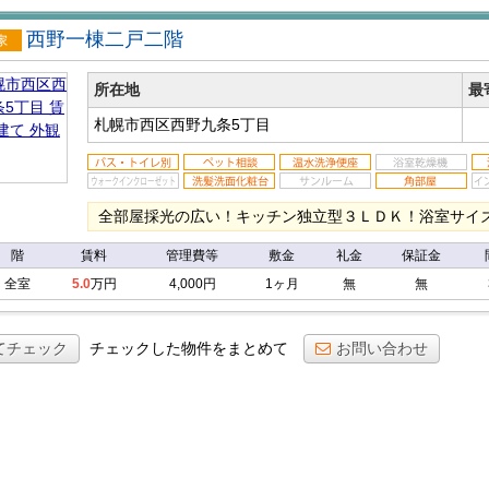
西野一棟二戸二階
戸建
所在地
最
札幌市西区西野九条5丁目
全部屋採光の広い！キッチン独立型３ＬＤＫ！浴室サイ
階
賃料
管理費等
敷金
礼金
保証金
全室
5.0
万円
4,000円
1ヶ月
無
無
てチェック
チェックした物件をまとめて
お問い合わせ