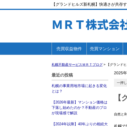
【グランドヒルズ新札幌】快適さが共存す
ＭＲＴ株式会
売買収益物件
売買マンション
札幌不動産サービスＭＲＴブログ
>
【グランドヒ
2025
最近の投稿
一押し
札幌の事業用地市場に起きる変化
とは？
【
【2026年最新】マンション価格は
下落し始めたのか？不動産のプロ
が現場感で解説
自然と
【2024年以降】40年ぶりの相続大
札幌で