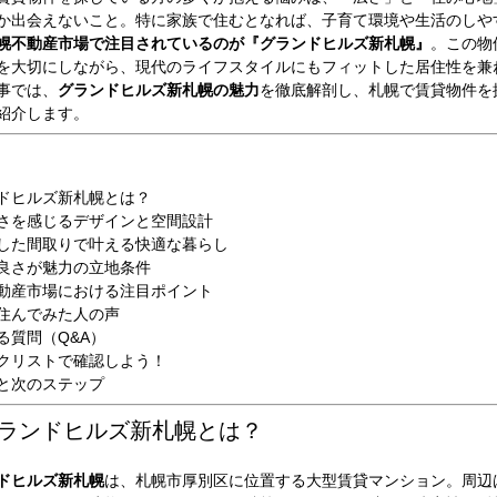
か出会えないこと。特に家族で住むとなれば、子育て環境や生活のしや
幌不動産市場で注目されているのが『グランドヒルズ新札幌』
。この物
を大切にしながら、現代のライフスタイルにもフィットした居住性を兼
事では、
グランドヒルズ新札幌の魅力
を徹底解剖し、札幌で賃貸物件を
紹介します。
ドヒルズ新札幌とは？
さを感じるデザインと空間設計
した間取りで叶える快適な暮らし
良さが魅力の立地条件
動産市場における注目ポイント
住んでみた人の声
る質問（Q&A）
クリストで確認しよう！
と次のステップ
 グランドヒルズ新札幌とは？
ドヒルズ新札幌
は、札幌市厚別区に位置する大型賃貸マンション。周辺