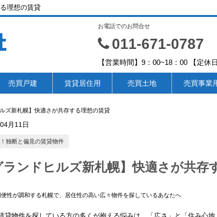
る理想の賃貸
お電話でのお問合せ
社
011-671-0787
【営業時間】9：00~18：00 【
売買戸建
賃貸居住用
売買土地
売買事業
ルズ新札幌】快適さが共存する理想の賃貸
年04月11日
！独断と偏見の賃貸物件
グランドヒルズ新札幌】快適さが共存
利便性が調和する札幌で、居住性の高い広々物件を探しているあなたへ
賃貸物件を探している方の多くが抱える悩みは、「広さ」と「住み心地