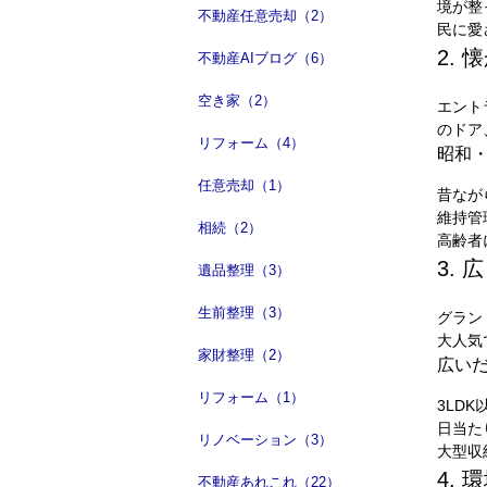
境が整
不動産任意売却（2）
民に愛
2.
不動産AIブログ（6）
空き家（2）
エント
のドア
リフォーム（4）
昭和
任意売却（1）
昔なが
維持管
相続（2）
高齢者
3.
遺品整理（3）
生前整理（3）
グラン
大人気
家財整理（2）
広い
リフォーム（1）
3LD
日当た
リノベーション（3）
大型収
4.
不動産あれこれ（22）