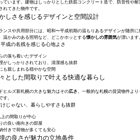
っています。建物はしっかりとした鉄筋コンクリート造で、防音性や耐
されてきた物件です。
 懐かしさを感じるデザインと空間設計
ランスや共用部分には、昭和〜平成初期の温もりあるデザインが随所に
、温かみのある照明など、どこかホッとする
懐かしの雰囲気
が漂います
・平成の名残を感じる心地よさ
らの落ち着いたデザイン
理がしっかりされており、清潔感も抜群
にも親しまれる穏やかな空間
 広々とした間取りで叶える快適な暮らし
ドヒルズ新札幌の大きな魅力はその
広さ
。一般的な札幌の賃貸物件より
です。
だけじゃない、暮らしやすさも抜群
K以上の間取りが中心
りの良い南向きの部屋
納付きで荷物が多くても安心
 環境の良さが魅力の立地条件