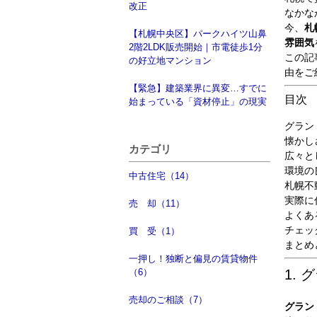
改正
なかな
今、
札
【札幌中央区】パークハイツ山鼻
雰囲気
2階2LDK販売開始｜市電徒歩1分
この記
の好立地マンション
由をご
【緊急】建築業界に異変…すでに
目次
始まっている「資材停止」の現実
グラン
懐かし
カテゴリ
広々と
環境の
中古住宅（14）
札幌不
実際に
売 却（11）
よくあ
チェッ
買 受（1）
まとめ
一押し！独断と偏見の賃貸物件
（6）
1.
売却のご相談（7）
グラン