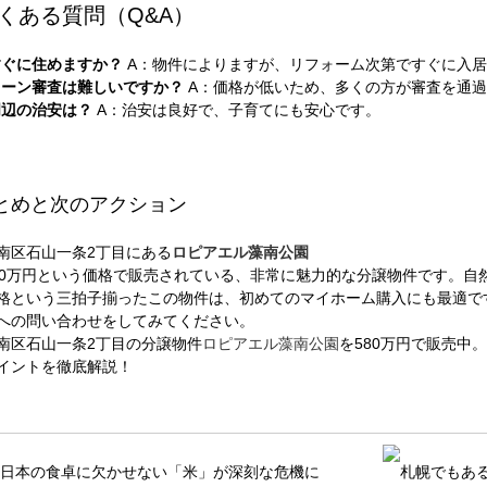
 よくある質問（Q&A）
すぐに住めますか？
A：物件によりますが、リフォーム次第ですぐに入
ローン審査は難しいですか？
A：価格が低いため、多くの方が審査を通
周辺の治安は？
A：治安は良好で、子育てにも安心です。
 まとめと次のアクション
南区石山一条2丁目にある
ロピアエル藻南公園
80万円という価格で販売されている、非常に魅力的な分譲物件です。自
格という三拍子揃ったこの物件は、初めてのマイホーム購入にも最適で
への問い合わせをしてみてください。
南区石山一条2丁目の分譲物件
ロピアエル藻南公園
を580万円で販売中
イントを徹底解説！