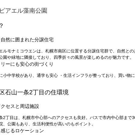
ピアエル藻南公園
？
な自然に囲まれた分譲住宅
エルモナミコウエンは、札幌市南区に位置する分譲住宅群で、自然との
公園や緑地に隣接しており、四季折々の風景が楽しめるのが魅力です。
ミリーにも安心の街づくり
に小中学校があり、通学も安心 ・生活インフラが整っており、買い物
 南区石山一条2丁目の住環境
アクセスと周辺施設
条2丁目は、札幌市中心部へのアクセスも良好。バスで市内中心部まで3
院、公園もあり、生活利便性が高いのもポイント。
を感じるロケーション