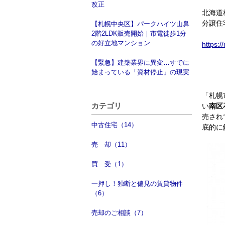
改正
北海道
分譲住
【札幌中央区】パークハイツ山鼻
2階2LDK販売開始｜市電徒歩1分
の好立地マンション
https:
【緊急】建築業界に異変…すでに
始まっている「資材停止」の現実
「札幌
カテゴリ
い
南区
売され
中古住宅（14）
底的に
売 却（11）
買 受（1）
一押し！独断と偏見の賃貸物件
（6）
売却のご相談（7）