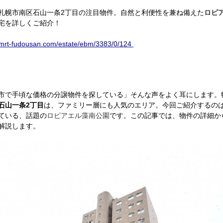
札幌市南区石山一条2丁目の注目物件。自然と利便性を兼ね備えた
ロピ
宅を詳しくご紹介！
//mrt-fudousan.com/estate/ebm/3383/0/124
市で手頃な価格の分譲物件を探している」そんな声をよく耳にします。
石山一条2丁目
は、ファミリー層にも人気のエリア。今回ご紹介するの
ている、話題の
ロピアエル藻南公園
です。この記事では、物件の詳細か
解説します。