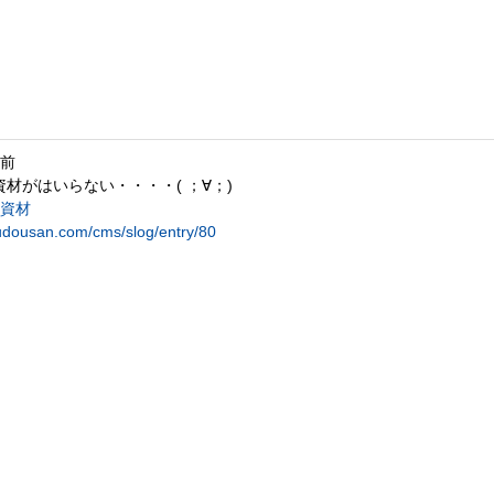
月前
資材がはいらない・・・・( ；∀；)
築資材
udousan.com/cms/slog/entry/80