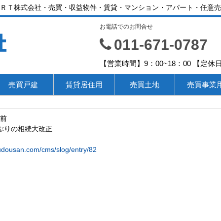
ＲＴ株式会社・売買・収益物件・賃貸・マンション・アパート・任意売
お電話でのお問合せ
社
011-671-0787
【営業時間】9：00~18：00 【
売買戸建
賃貸居住用
売買土地
売買事業
月前
年ぶりの相続大改正
udousan.com/cms/slog/entry/82