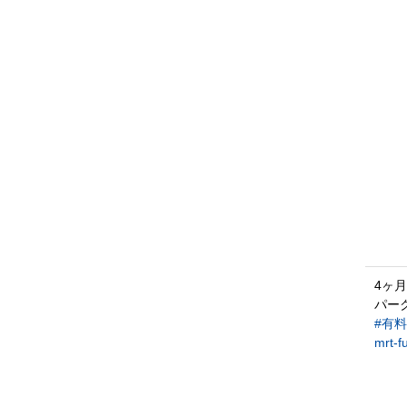
4ヶ
パー
#有
mrt-f