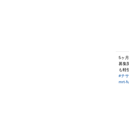
5ヶ
募集
も軽
#チ
mrt-f