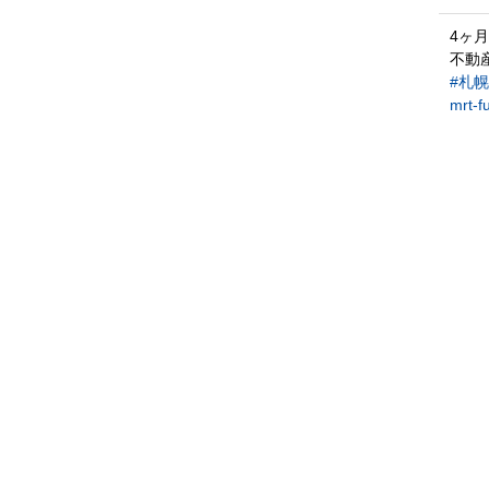
4ヶ
不動
#札
mrt-f