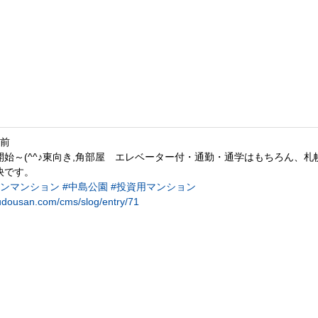
月前
開始～(^^♪東向き,⾓部屋 エレベーター付・通勤・通学はもちろん、
快です。
サンマンション
#中島公園
#投資用マンション
udousan.com/cms/slog/entry/71