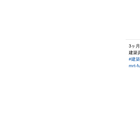
3ヶ
建築
#建
mrt-f