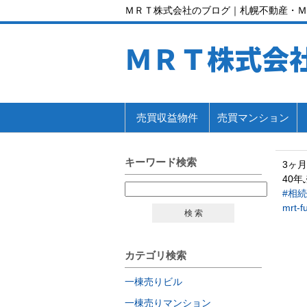
ＭＲＴ株式会社のブログ｜札幌不動産・Ｍ
ＭＲＴ株式会
売買収益物件
売買マンション
キーワード検索
3ヶ
40
#相続
mrt-f
検 索
カテゴリ検索
一棟売りビル
一棟売りマンション