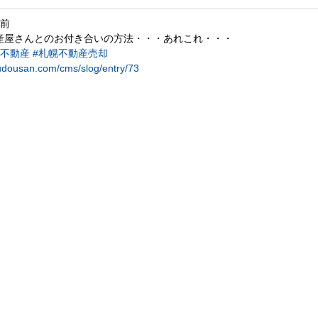
月前
産屋さんとのお付き合いの方法・・・あれこれ・・・
幌不動産
#札幌不動産売却
udousan.com/cms/slog/entry/73