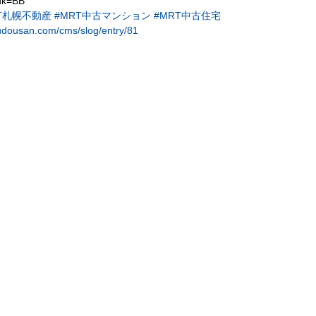
ink=BB
RT札幌不動産
#MRT中古マンション
#MRT中古住宅
udousan.com/cms/slog/entry/81