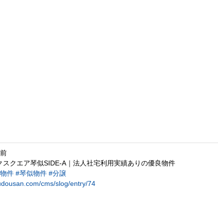
月前
クスクエア琴似SIDE-A｜法人社宅利用実績ありの優良物件
料物件
#琴似物件
#分譲
udousan.com/cms/slog/entry/74